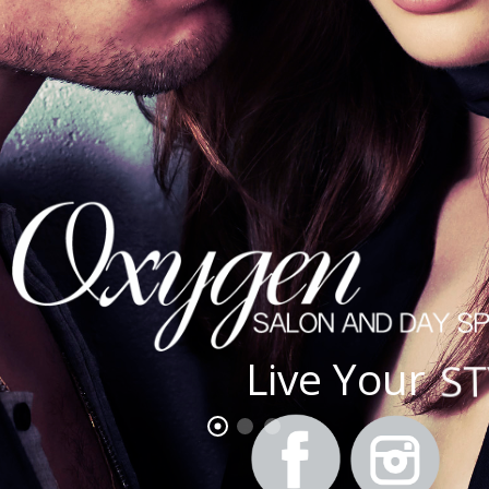
L
i
v
e
Y
o
u
r
S
T